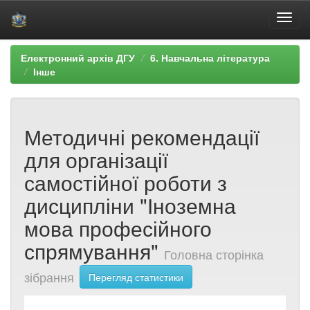
Skip
Електронний архів ДГУ
6. Навчальна література
navigation
Інше
Методичні рекомендації
для організації
самостійної роботи з
дисципліни "Іноземна
мова професійного
спрямування"
Головна сторінка
зібрання
Перегляд статистики