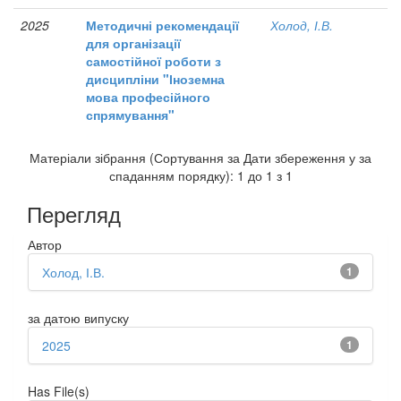
2025
Методичні рекомендації
Холод, І.В.
для організації
самостійної роботи з
дисципліни "Іноземна
мова професійного
спрямування"
Матеріали зібрання (Сортування за Дати збереження у за
спаданням порядку): 1 до 1 з 1
Перегляд
Автор
Холод, І.В.
1
за датою випуску
2025
1
Has File(s)