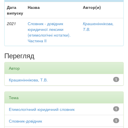
Дата
Назва
Автор(и)
випуску
2021
Словник - довідник
Крашеніннікова,
юридичної лексики
Т.В.
(етимологічні нотатки).
Частина ІІ
Перегляд
Автор
Крашеніннікова, Т.В.
1
Тема
Етимологічний юридичний словник
1
Словник-довідник
1