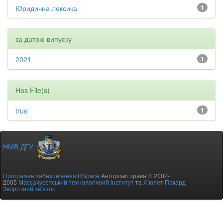
Юридична лексика
1
за датою випуску
2021
1
Has File(s)
true
1
НМВ ДГУ
Програмне забезпечення DSpace
Авторські права © 2002-
2005
Массачусетський технологічний інститут
та
Х’юлет Пакард
-
Зворотний зв’язок