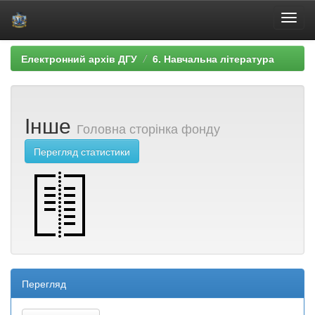
Skip
Електронний архів ДГУ
6. Навчальна література
navigation
Інше
Головна сторінка фонду
Перегляд статистики
Перегляд