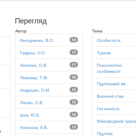
Перегляд
Автор
Тема
Негодченко, В.О.
19
Особистість
Гавриш, О.С.
17
Туризм
Лисенко, О.В.
17
Психологічні
особливості
Лежнєва, Т.М.
16
Підлітковий вік
Андрішко, О.М.
15
Воєнний стан
Ляшко, С.В.
15
Гостинність
Ірха, Ю.Б.
14
Міжнародний тури
Алєксєєв, А.В.
13
s
Підлітки