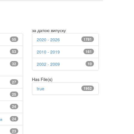
за датою випуску
55
2020 - 2026
1781
53
2010 - 2019
161
32
2002 - 2009
10
Has File(s)
27
true
1952
25
24
зм
24
23