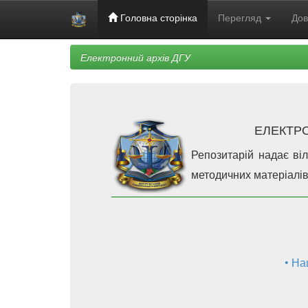
Головна сторінка
Перегляд
Дов
Skip
Електронний архів ДГУ
navigation
ЕЛЕКТР
Репозитарій надає ві
методичних матеріалів 
• На