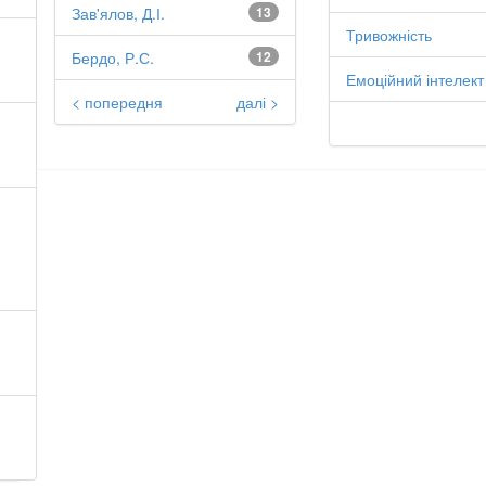
Зав'ялов, Д.І.
13
Тривожність
Бердо, Р.С.
12
Емоційний інтелект
< попередня
далі >