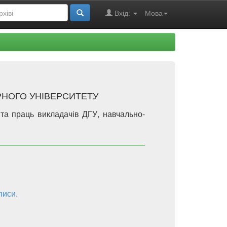
Вхід:
Мова
РНОГО УНІВЕРСИТЕТУ
 та праць викладачів ДГУ, навчально-
писи.