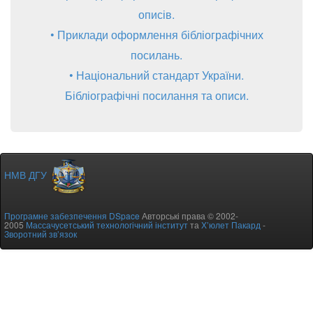
описів.
• Приклади оформлення бібліографічних
посилань.
• Національний стандарт України.
Бібліографічні посилання та описи.
НМВ ДГУ
Програмне забезпечення DSpace
Авторські права © 2002-
2005
Массачусетський технологічний інститут
та
Х’юлет Пакард
-
Зворотний зв’язок