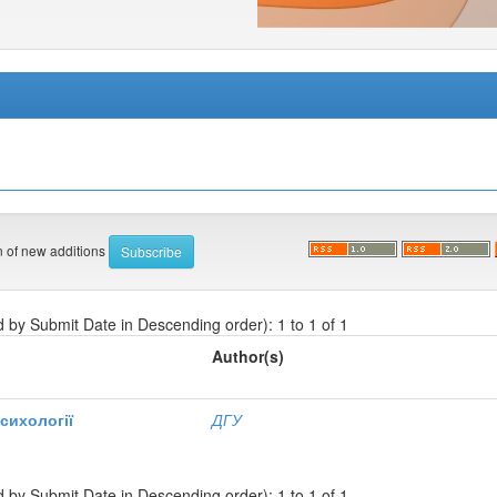
on of new additions
d by Submit Date in Descending order): 1 to 1 of 1
Author(s)
сихології
ДГУ
d by Submit Date in Descending order): 1 to 1 of 1