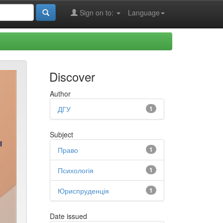
Sign on to:
Language
Discover
Author
ДГУ
1
Subject
Право
1
Психологія
1
Юриспруденція
1
Date issued