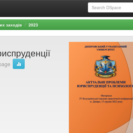
их заходів
2023
испруденції
 page