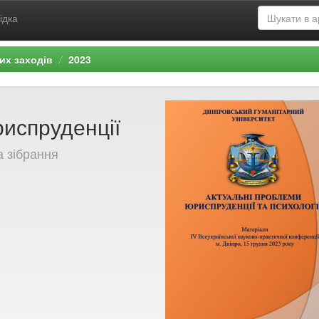
ідка
их заходів
2023
испруденції
а зібрання