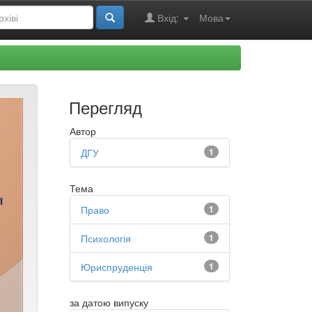
Вхід:
Мова
Перегляд
Автор
ДГУ
1
Тема
Право
1
Психологія
1
Юриспруденція
1
за датою випуску