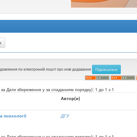
ідомлення по електронній пошті про нові додавання
за Дати збереження у за спаданням порядку): 1 до 1 з 1
Автор(и)
а психології
ДГУ
за Дати збереження у за спаданням порядку): 1 до 1 з 1